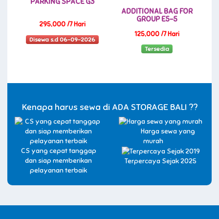
PARKING SPACE G3
ADDITIONAL BAG FOR
GROUP E5-5
295,000 /7 Hari
125,000 /7 Hari
Disewa s.d 06-09-2026
Tersedia
Kenapa harus sewa di ADA STORAGE BALI ??
Harga sewa yang
murah
CS yang cepat tanggap
dan siap memberikan
Terpercaya Sejak 2025
pelayanan terbaik