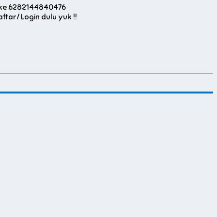
 ke 6282144840476
ar/ Login dulu yuk !!