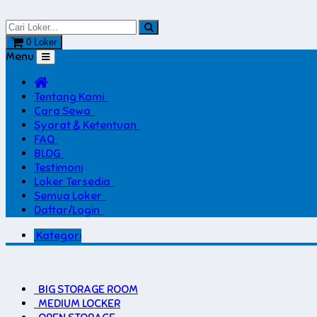
0 Loker
Menu
Tentang Kami
Cara Sewa
Syarat & Ketentuan
FAQ
BLOG
Testimoni
Loker Tersedia
Semua Loker
Daftar/Login
Kategori
BIG STORAGE ROOM
MEDIUM LOCKER