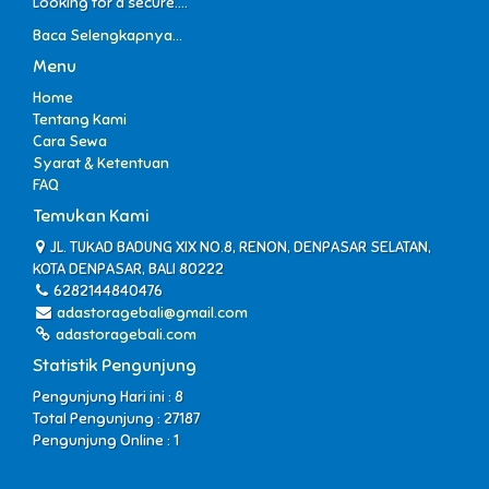
Looking for a secure....
Baca Selengkapnya...
Menu
Home
Tentang Kami
Cara Sewa
Syarat & Ketentuan
FAQ
Temukan Kami
JL. TUKAD BADUNG XIX NO.8, RENON, DENPASAR SELATAN,
KOTA DENPASAR, BALI 80222
6282144840476
adastoragebali@gmail.com
adastoragebali.com
Statistik Pengunjung
Pengunjung Hari ini : 8
Total Pengunjung : 27187
Pengunjung Online : 1