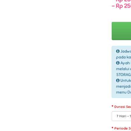
-
Rp 25
Jadwa
pada ka
Ayah 
melalui
STORAGE
Untuk
menjadi
menu Daf
Durasi Se
Periode 