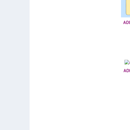
ADD
AD