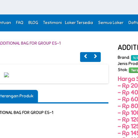
entuan
FAQ
BLOG
Testimoni
Loker Tersedia
Semua Loker
Daft
ADDIT
Brand:
N/
Jenis Pro
Stok:
Ter
Harga 
-
Rp 20,
-
Rp 40,
terangan Produk
-
Rp 60,
-
Rp 80,
-
Rp 100
TIONAL BAG FOR GROUP E5-1
-
Rp 120
-
Rp 125
-
Rp 145