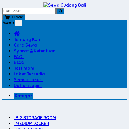
0 Loker
Menu
Tentang Kami
Cara Sewa
Syarat & Ketentuan
FAQ
BLOG
Testimoni
Loker Tersedia
Semua Loker
Daftar/Login
Kategori
BIG STORAGE ROOM
MEDIUM LOCKER