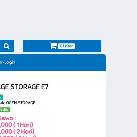
0 Loker
ar/Login
GE STORAGE E7
A
duk: OPEN STORAGE
sedia
Sewa :
000 ( 1 Hari)
000 ( 2 Hari)