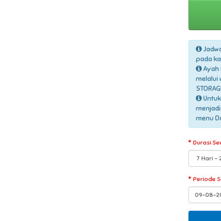
Jadwa
pada ka
Ayah 
melalui
STORAGE
Untuk
menjadi
menu Daf
Durasi Se
Periode 