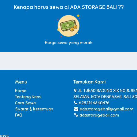
Kenapa harus sewa di ADA STORAGE BALI ??
Harga sewa yang murah
Menu
Temukan Kami
Home
JL. TUKAD BADUNG XIX NO.8, R
Tentang Kami
SELATAN, KOTA DENPASAR, BALI 8
Cara Sewa
6282144840476
Syarat & Ketentuan
adastoragebali@gmail.com
FAQ
adastoragebali.com
2025