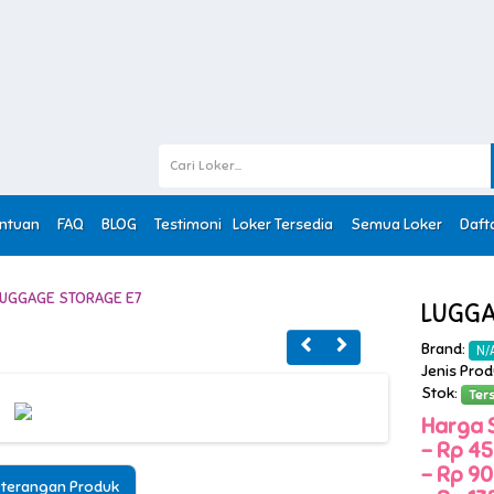
entuan
FAQ
BLOG
Testimoni
Loker Tersedia
Semua Loker
Daft
LUGGA
Brand:
N/
Jenis Pro
Stok:
Ter
Harga 
-
Rp 45,
-
Rp 90,
terangan Produk